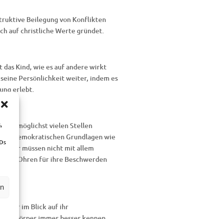
truktive Beilegung von Konflikten
ich auf christliche Werte gründet.
 das Kind, wie es auf andere wirkt
eine Persönlichkeit weiter, indem es
ung erlebt.
,
len an möglichst vielen Stellen
n mit demokratischen Grundlagen wie
IDs
inder müssen nicht mit allem
offene Ohren für ihre Beschwerden
ehen.
en
inder im Blick auf ihr
 ihren Körper immer besser kennen