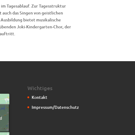
l im Tagesablauf. Zur Tagesstruktur
 auch das Singen von geistlichen
 Ausbildung bietet musikalische
 übenden Joki-Kindergarten-Chor, der
uftritt.
Wichtiges
Kontakt
Impressum/Datenschutz
g
d
n