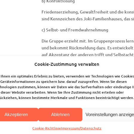
b) Konfliktlösung
Friedenserziehung, Gewaltfreiheit und die kons
sind Kennzeichen des Joki-Familienhauses, das s
c) Selbst- und Fremdwahrnehmung
Die Gruppe erzieht mit. Im Gruppenprozess lernt
und bekommt Rückmeldung dazu. Es entwickelt s
auf Akzeptanz der anderen trifft und Selbstacht
Cookie-Zustimmung verwalten
d) Partizipation und Beschwerde
Ihnen ein optimales Erlebnis zu bieten, verwenden wir Technologien wie Cookies
Der Kindergarten ist ein Haus für Kinder, sie sol
Geräteinformationen zu speichern bzw. darauf zuzugreifen. Wenn Sie diesen
mitreden. Die Kinder machen erste Erfahrunge
hnologien zustimmen, können wir Daten wie das Surfverhalten oder eindeutige 
Abstimmungen und Wählen von Vertretern. Die K
 dieser Website verarbeiten. Wenn Sie Ihre Zustimmung nicht erteilen oder
einverstanden sein. Die Mitarbeitenden haben 
ückziehen, können bestimmte Merkmale und Funktionen beeinträchtigt werden.
und unterstützen sie, konstruktiv damit umzug
Akzeptieren
Ablehnen
Voreinstellungen anzeig
e) Körperbewusstsein
Die pädagogischen Fachkräfte unterstützen die K
Cookie-Richtlinie
Impressum/Datenschutz
Körperbewusstsein. Die Kinder lernen sich und