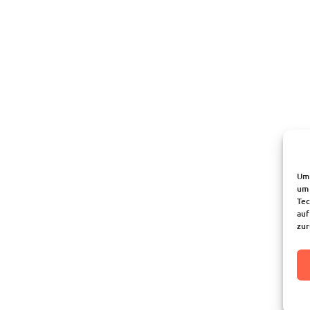
Um 
um 
Tec
auf
zur