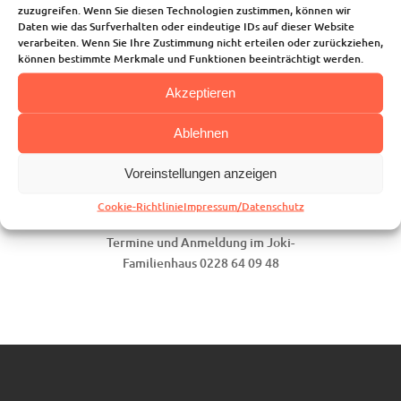
zuzugreifen. Wenn Sie diesen Technologien zustimmen, können wir
und Hilfe vermittelt.
Daten wie das Surfverhalten oder eindeutige IDs auf dieser Website
verarbeiten. Wenn Sie Ihre Zustimmung nicht erteilen oder zurückziehen,
Christiane Wellnitz von der Evangelischen
können bestimmte Merkmale und Funktionen beeinträchtigt werden.
Beratungsstelle bietet alle zwei Monate
zwei Beratungstermine im Joki-
Akzeptieren
Familienhaus an, und zwar an jedem
zweiten Donnerstag im Monat um 8.00 Uhr
Ablehnen
und um 8.45 Uhr. Sie haben darüberhinaus
die Möglichkeit, Frau Wellnitz im Eltern-
Voreinstellungen anzeigen
Café kennenzulernen und ein Gespräch in
Cookie-Richtlinie
Impressum/Datenschutz
lockerer Runde zu führen.
Termine und Anmeldung im Joki-
Familienhaus 0228 64 09 48