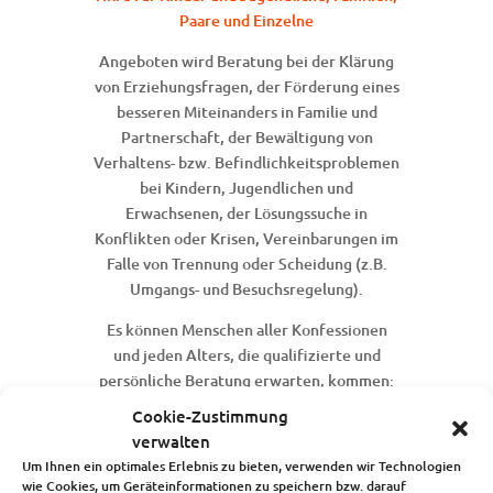
Paare und Einzelne
Angeboten wird Beratung bei der Klärung
von Erziehungsfragen, der Förderung eines
besseren Miteinanders in Familie und
Partnerschaft, der Bewältigung von
Verhaltens- bzw. Befindlichkeitsproblemen
bei Kindern, Jugendlichen und
Erwachsenen, der Lösungssuche in
Konflikten oder Krisen, Vereinbarungen im
Falle von Trennung oder Scheidung (z.B.
Umgangs- und Besuchsregelung).
Es können Menschen aller Konfessionen
und jeden Alters, die qualifizierte und
persönliche Beratung erwarten, kommen:
Eltern (allein oder mit Kindern), allein
Cookie-Zustimmung
erziehende Mütter oder Väter, Paare,
verwalten
Familien, Jugendliche und Einzelpersonen.
Um Ihnen ein optimales Erlebnis zu bieten, verwenden wir Technologien
Bei Bedarf wird weiterführende Beratung
wie Cookies, um Geräteinformationen zu speichern bzw. darauf