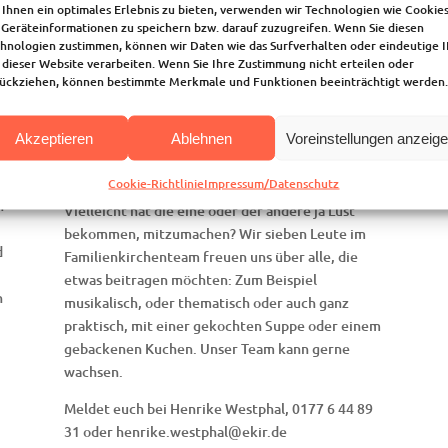
Ihnen ein optimales Erlebnis zu bieten, verwenden wir Technologien wie Cookies
Geräteinformationen zu speichern bzw. darauf zuzugreifen. Wenn Sie diesen
Was passiert da? Der Ablauf ist freier, die Musik
.
hnologien zustimmen, können wir Daten wie das Surfverhalten oder eindeutige 
modern, szenisches Spiel und anderes Kreatives
 dieser Website verarbeiten. Wenn Sie Ihre Zustimmung nicht erteilen oder
hat seinen Platz, die Gemeinde wird beteiligt, die
ückziehen, können bestimmte Merkmale und Funktionen beeinträchtigt werden.
n
Sprache soll verständlich und auch kindgerecht
sein. Im Anschluss an den Gottesdienst wollen wir
Akzeptieren
Ablehnen
Voreinstellungen anzeig
noch gemeinsam Mittagessen und dabei Zeit
haben, uns auszutauschen und zu spielen.
Cookie-Richtlinie
Impressum/Datenschutz
h
Vielleicht hat die eine oder der andere ja Lust
bekommen, mitzumachen? Wir sieben Leute im
d
Familienkirchenteam freuen uns über alle, die
etwas beitragen möchten: Zum Beispiel
n
musikalisch, oder thematisch oder auch ganz
praktisch, mit einer gekochten Suppe oder einem
gebackenen Kuchen. Unser Team kann gerne
wachsen.
Meldet euch bei Henrike Westphal, 0177 6 44 89
31 oder henrike.westphal@ekir.de