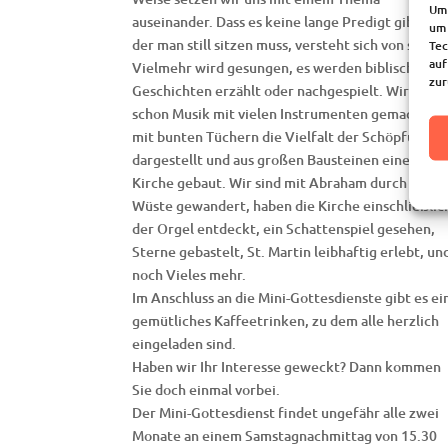
Um 
auseinander. Dass es keine lange Predigt gibt, bei
um 
der man still sitzen muss, versteht sich von selbst
Tec
auf
Vielmehr wird gesungen, es werden biblische
zur
Geschichten erzählt oder nachgespielt. Wir habe
schon Musik mit vielen Instrumenten gemacht,
mit bunten Tüchern die Vielfalt der Schöpfung
dargestellt und aus großen Bausteinen eine
Kirche gebaut. Wir sind mit Abraham durch die
Wüste gewandert, haben die Kirche einschließlic
der Orgel entdeckt, ein Schattenspiel gesehen,
Sterne gebastelt, St. Martin leibhaftig erlebt, un
noch Vieles mehr.
Im Anschluss an die Mini-Gottesdienste gibt es ei
gemütliches Kaffeetrinken, zu dem alle herzlich
eingeladen sind.
Haben wir Ihr Interesse geweckt? Dann kommen
Sie doch einmal vorbei.
Der Mini-Gottesdienst findet ungefähr alle zwei
Monate an einem Samstagnachmittag von 15.30