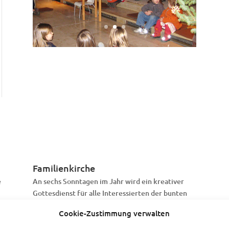
Familienkirche
e
An sechs Sonntagen im Jahr wird ein kreativer
Gottesdienst für alle Interessierten der bunten
Gemeindefamilie stattfinden: Für Menschen von
Cookie-Zustimmung verwalten
0 bis 99 Jahre, Familien und Singles, Neue und
Insider usw.