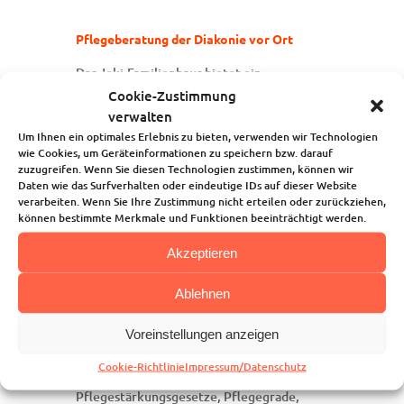
Pflegeberatung der Diakonie vor Ort
Das Joki-Familienhaus bietet ein
Beratungsangebot zu allen Fragen rund um
Cookie-Zustimmung
das Thema Pflege an.
verwalten
Wenn Sie selbst, Ihr_e Partner_in, ein
Um Ihnen ein optimales Erlebnis zu bieten, verwenden wir Technologien
wie Cookies, um Geräteinformationen zu speichern bzw. darauf
Elternteil oder ein anderes
zuzugreifen. Wenn Sie diesen Technologien zustimmen, können wir
Familienmitglied Unterstützung benötigen
Daten wie das Surfverhalten oder eindeutige IDs auf dieser Website
– sei es altersbedingt, durch Krankheit oder
verarbeiten. Wenn Sie Ihre Zustimmung nicht erteilen oder zurückziehen,
einen Unfall – können Sie die kostenlose
können bestimmte Merkmale und Funktionen beeinträchtigt werden.
Beratung der Diakonie bei uns vor Ort
Akzeptieren
nutzen. Es ist lediglich eine Anmeldung
erforderlich.
Ablehnen
In einem persönlichen Gespräch informiert
Sie ein_e Diakoniemitarbeiter_in über
Voreinstellungen anzeigen
Fragen zu Pflege, medizinischer
Cookie-Richtlinie
Impressum/Datenschutz
Behandlungspflege, Verhinderungspflege,
Pflegestärkungsgesetze, Pflegegrade,