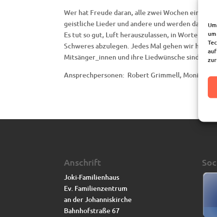
Wer hat Freude daran, alle zwei Wochen eine Stu
geistliche Lieder und andere und werden dabei d
Um 
um 
Es tut so gut, Luft herauszulassen, in Worte un
Tec
Schweres abzulegen. Jedes Mal gehen wir hinterh
auf
Mitsänger_innen und ihre Liedwünsche sind sehr
zur
Ansprechpersonen: Robert Grimmell, Monika Kir
Anschrift
Soc
Joki-Familienhaus
Ev. Familienzentrum
an der Johanniskirche
Bahnhofstraße 67