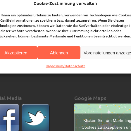
Cookie-Zustimmung verwalten
nde lang einfach zu singen? Wir singen nach Wunsch und Laune moder
urch eine super Klavierbegleitung unserer Kantorinnen unterstützt.
Ihnen ein optimales Erlebnis zu bieten, verwenden wir Technologien wie Cookies
Geräteinformationen zu speichern bzw. darauf zuzugreifen. Wenn Sie diesen
d Melodien einzustimmen und auf diese Weise zur Ruhe zu kommen und
hnologien zustimmen, können wir Daten wie das Surfverhalten oder eindeutige 
er fröhlicher, getrösteter und zuversichtlicher nach Hause. Neue
 dieser Website verarbeiten. Wenn Sie Ihre Zustimmung nicht erteilen oder
 herzlich willkommen.
ückziehen, können bestimmte Merkmale und Funktionen beeinträchtigt werden.
pal, Henrike Westphal
Akzeptieren
Ablehnen
Voreinstellungen anzeig
Impressum/Datenschutz
ial Media
Google Maps
Klicken Sie, um Marketin
Cookies zu akzeptieren un