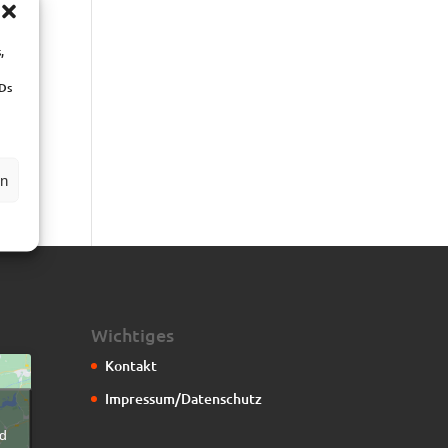
ne
,
IDs
en
Wichtiges
Kontakt
Impressum/Datenschutz
g
d