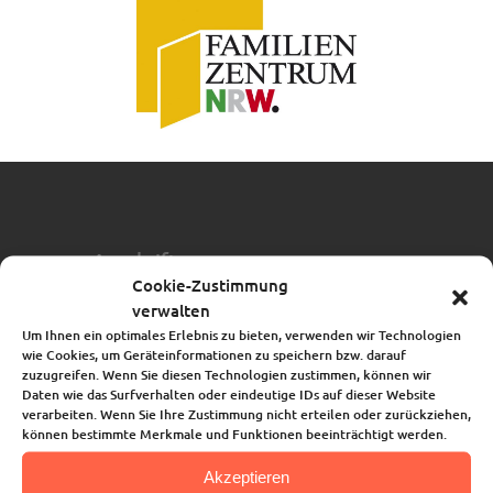
Anschrift
Cookie-Zustimmung
Joki-Familienhaus
verwalten
Ev. Familienzentrum
Um Ihnen ein optimales Erlebnis zu bieten, verwenden wir Technologien
an der Johanniskirche
wie Cookies, um Geräteinformationen zu speichern bzw. darauf
Bahnhofstraße 67
zuzugreifen. Wenn Sie diesen Technologien zustimmen, können wir
Daten wie das Surfverhalten oder eindeutige IDs auf dieser Website
53123 Bonn-Duisdorf
verarbeiten. Wenn Sie Ihre Zustimmung nicht erteilen oder zurückziehen,
können bestimmte Merkmale und Funktionen beeinträchtigt werden.
0228 64 09 48
Akzeptieren