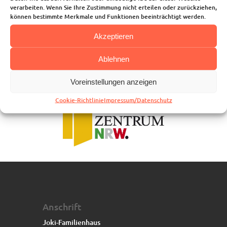
Unsere Angebote
verarbeiten. Wenn Sie Ihre Zustimmung nicht erteilen oder zurückziehen,
Die Kindertagesstätte
können bestimmte Merkmale und Funktionen beeinträchtigt werden.
Blog
Akzeptieren
Kalender
Kontakt
Ablehnen
Voreinstellungen anzeigen
Cookie-Richtlinie
Impressum/Datenschutz
Anschrift
Joki-Familienhaus