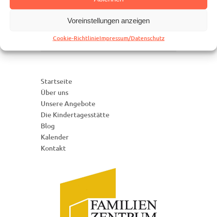
Henrike Westphal,
Voreinstellungen anzeigen
henrike.westphal@ekir.de, Telefon 0177-
6448931.
Cookie-Richtlinie
Impressum/Datenschutz
Startseite
Über uns
Unsere Angebote
Die Kindertagesstätte
Blog
Kalender
Kontakt