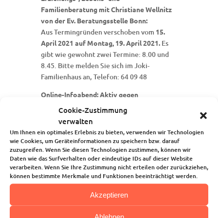
Familienberatung mit Christiane Wellnitz
von der Ev. Beratungsstelle Bonn:
Aus Termingründen verschoben vom
15.
April 2021
auf Montag, 19. April 2021.
Es
gibt wie gewohnt zwei Termine: 8.00 und
8.45. Bitte melden Sie sich im Joki-
Familienhaus an, Telefon: 64 09 48
Online-Infoabend: Aktiv gegen
sexualisierte Gewalt! 21. April 2021, 19.30
Cookie-Zustimmung
Uhr
verwalten
Referentin ist Erika Georg-Monney, sie ist
Um Ihnen ein optimales Erlebnis zu bieten, verwenden wir Technologien
spezialisiert auf den Themenbereich
wie Cookies, um Geräteinformationen zu speichern bzw. darauf
zuzugreifen. Wenn Sie diesen Technologien zustimmen, können wir
Kindesschutz. Sie informiert darüber, was
Daten wie das Surfverhalten oder eindeutige IDs auf dieser Website
man zum Thema wissen sollte, was eine
verarbeiten. Wenn Sie Ihre Zustimmung nicht erteilen oder zurückziehen,
Kirchengemeinde tun kann und wie alle
können bestimmte Merkmale und Funktionen beeinträchtigt werden.
Menschen im Sozialraum gemeinsam Kinder
Akzeptieren
und Jugendliche vor sexualisierter Gewalt
schützen können.
Ablehnen
Die Zugangsdaten bekommt man bei