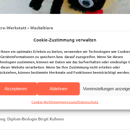
tro-Werkstatt – Wackeltiere
tag, 25. März 2017 von 15.00 bis 18.00 Uhr im Joki-Jugendkeller, Bah
Cookie-Zustimmung verwalten
Kinder von 7 bis ca.10 Jahren.
Ihnen ein optimales Erlebnis zu bieten, verwenden wir Technologien wie Cookies
Geräteinformationen zu speichern bzw. darauf zuzugreifen. Wenn Sie diesen
e wollen wir den Strom nutzen, um kleine Tiere herzustellen, die sich
hnologien zustimmen, können wir Daten wie das Surfverhalten oder eindeutige 
enkäfer, Spinne oder Biene, mit der richtigen Schaltung und den pas
 dieser Website verarbeiten. Wenn Sie Ihre Zustimmung nicht erteilen oder
ückziehen, können bestimmte Merkmale und Funktionen beeinträchtigt werden.
klappt, wollen wir am Anfang herausfinden, warum Strom fließen kann, 
r zum Drehen bekommen. Ihr braucht keine Vorkenntnisse!
Akzeptieren
Ablehnen
Voreinstellungen anzeig
indliche Anmeldung im Joki-Familienhaus: 64 09 48,
rialkosten 10,00 Euro (Kinder mit Bonn-Ausweis erhalten eine Ermäßig
Cookie-Richtlinie
Impressum/Datenschutz
hofstraße 63.
ung: Diplom-Biologin Birgit Kuhnen