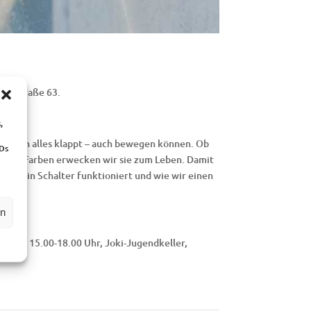
nhofstraße 63.
,
 – wenn alles klappt – auch bewegen können. Ob
IDs
senden Farben erwecken wir sie zum Leben. Damit
wie ein Schalter funktioniert und wie wir einen
en
ung). 15.00-18.00 Uhr, Joki-Jugendkeller,