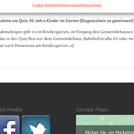
Cookie-Richtlinie
Impressum/Datenschutz
ttwoch, 22. September 2021, 16.30-18.00 Uhr
nahme am Quiz
50 Jahre Kinder im Garten
(Eisgutschein zu gewinnen!)
nahmebögen gibt es im Kindergarten, im Eingang des Gemeindehauses o
be in der Quiz-Box vor dem Gemeindehaus, Bahnhofstraße 63 oder im
ut nach Hinweisen am Kindergarten ;o)
ial Media
Google Maps
Klicken Sie, um Marketin