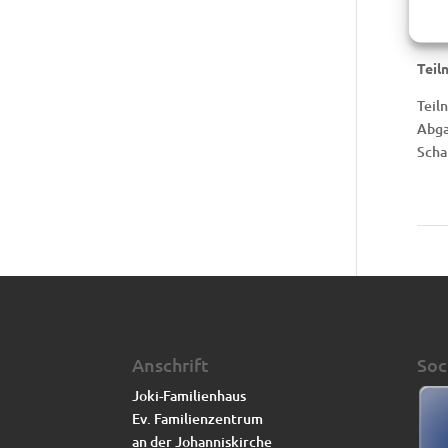
Mi
Teil
Teil
Abga
Scha
Anschrift
Soc
Joki-Familienhaus
Ev. Familienzentrum
an der Johanniskirche