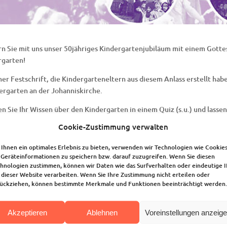
rn Sie mit uns unser 50jähriges Kindergartenjubiläum mit einem Gott
rgarten!
iner Festschrift, die Kindergarteneltern aus diesem Anlass erstellt hab
ergarten an der Johanniskirche.
en Sie Ihr Wissen über den Kindergarten in einem Quiz (s.u.) und lasse
angene Zeiten zurückversetzen!
Cookie-Zustimmung verwalten
o:
Ihnen ein optimales Erlebnis zu bieten, verwenden wir Technologien wie Cookies
ch der Foto-Ausstellung
50 Jahre Kinder im Garten
Geräteinformationen zu speichern bzw. darauf zuzugreifen. Wenn Sie diesen
hnologien zustimmen, können wir Daten wie das Surfverhalten oder eindeutige 
 Saal des Gemeindehauses nach den Sonntagsgottesdiensten:
 dieser Website verarbeiten. Wenn Sie Ihre Zustimmung nicht erteilen oder
ückziehen, können bestimmte Merkmale und Funktionen beeinträchtigt werden.
. und 26. September 2021 und 3. und 10. Oktober 2021, ca. 12.00-13.0
 Garten des Kindergartens:
Akzeptieren
Ablehnen
Voreinstellungen anzeig
eitag, 17. September 2021, 16.30-18.00 Uhr