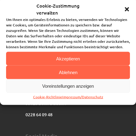
Cookie-Zustimmung
verwalten
Um Ihnen ein optimales Erlebnis zu bieten, verwenden wir Technologien
wie Cookies, um Geräteinformationen zu speichern bzw. darauf
zuzugreifen. Wenn Sie diesen Technologien zustimmen, können wir
Daten wie das Surfverhalten oder eindeutige IDs auf dieser Website
verarbeiten. Wenn Sie Ihre Zustimmung nicht erteilen oder zurückziehen,
können bestimmte Merkmale und Funktionen beeinträchtigt werden.
Akzeptieren
Anschrift
Joki-Familienhaus
Ablehnen
Ev. Familienzentrum
an der Johanniskirche
Voreinstellungen anzeigen
Bahnhofstraße 67
Cookie-Richtlinie
Impressum/Datenschutz
53123 Bonn-Duisdorf
0228 64 09 48
Social Media