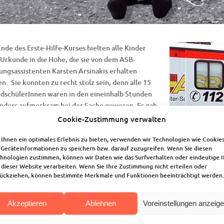
nde des Erste-Hilfe-Kurses hielten alle Kinder
 Urkunde in die Höhe, die sie von dem ASB-
ungsassistenten Karsten Arsinakis erhalten
en. Sie konnten zu recht stolz sein, denn alle 15
dschülerInnen waren in den eineinhalb Stunden
nders aufmerksam bei der Sache gewesen. Es gab
 zu erlernen, wie man ein Pflaster klebt, einen
Cookie-Zustimmung verwalten
and anlegt oder was es mit dieser dünnen
Ihnen ein optimales Erlebnis zu bieten, verwenden wir Technologien wie Cookies
zernden Folie auf sich hat. Besonders neugierig
Geräteinformationen zu speichern bzw. darauf zuzugreifen. Wenn Sie diesen
n die Kinder natürlich auf das Rettungsfahrzeug.
hnologien zustimmen, können wir Daten wie das Surfverhalten oder eindeutige 
Team um die Handpuppe Dr. Bob, geführt und zu
 dieser Website verarbeiten. Wenn Sie Ihre Zustimmung nicht erteilen oder
n erweckt von dem tollen 14jährigen Ben, öffnete
ückziehen, können bestimmte Merkmale und Funktionen beeinträchtigt werden.
s Fach im Inneren des Fahrzeuges. Nichts blieb
klärt. Und die leise Bitte eines Kindes: „Ob wir
Akzeptieren
Ablehnen
Voreinstellungen anzeig
 auch mal auf die Krankentrage dürfen?“, wurde nicht nur erfüllt, son
 – sicher angeschnallt natürlich – ein Stückchen schieben lassen. Absc