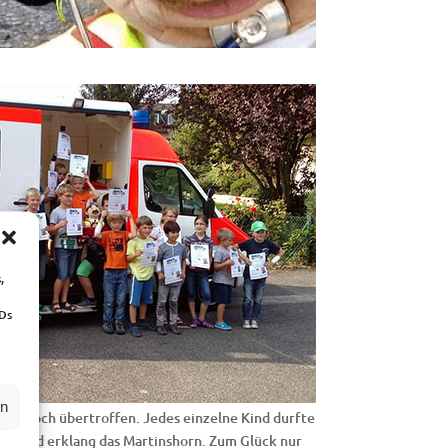
,
IDs
en
dern noch übertroffen. Jedes einzelne Kind durfte
hließend erklang das Martinshorn. Zum Glück nur