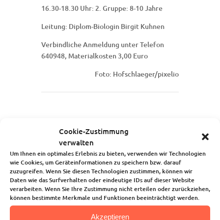
16.30-18.30 Uhr: 2. Gruppe: 8-10 Jahre
Leitung: Diplom-Biologin Birgit Kuhnen
Verbindliche Anmeldung unter Telefon
640948, Materialkosten 3,00 Euro
Foto: Hofschlaeger/pixelio
Startseite
Cookie-Zustimmung
Über uns
verwalten
Unsere Angebote
Um Ihnen ein optimales Erlebnis zu bieten, verwenden wir Technologien
Die Kindertagesstätte
wie Cookies, um Geräteinformationen zu speichern bzw. darauf
Blog
zuzugreifen. Wenn Sie diesen Technologien zustimmen, können wir
Kalender
Daten wie das Surfverhalten oder eindeutige IDs auf dieser Website
verarbeiten. Wenn Sie Ihre Zustimmung nicht erteilen oder zurückziehen,
Kontakt
können bestimmte Merkmale und Funktionen beeinträchtigt werden.
Akzeptieren