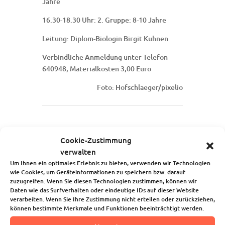
Jahre
16.30-18.30 Uhr: 2. Gruppe: 8-10 Jahre
Leitung: Diplom-Biologin Birgit Kuhnen
Verbindliche Anmeldung unter Telefon
640948, Materialkosten 3,00 Euro
Foto: Hofschlaeger/pixelio
Startseite
Cookie-Zustimmung
Über uns
verwalten
Unsere Angebote
Um Ihnen ein optimales Erlebnis zu bieten, verwenden wir Technologien
Die Kindertagesstätte
wie Cookies, um Geräteinformationen zu speichern bzw. darauf
zuzugreifen. Wenn Sie diesen Technologien zustimmen, können wir
Blog
Daten wie das Surfverhalten oder eindeutige IDs auf dieser Website
Kalender
verarbeiten. Wenn Sie Ihre Zustimmung nicht erteilen oder zurückziehen,
Kontakt
können bestimmte Merkmale und Funktionen beeinträchtigt werden.