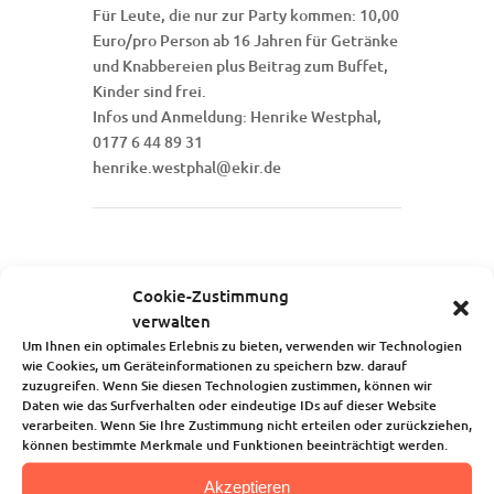
Für Leute, die nur zur Party kommen: 10,00
Euro/pro Person ab 16 Jahren für Getränke
und Knabbereien plus Beitrag zum Buffet,
Kinder sind frei.
Infos und Anmeldung: Henrike Westphal,
0177 6 44 89 31
henrike.westphal@ekir.de
Startseite
Cookie-Zustimmung
Über uns
verwalten
Unsere Angebote
Um Ihnen ein optimales Erlebnis zu bieten, verwenden wir Technologien
Die Kindertagesstätte
wie Cookies, um Geräteinformationen zu speichern bzw. darauf
Blog
zuzugreifen. Wenn Sie diesen Technologien zustimmen, können wir
Kalender
Daten wie das Surfverhalten oder eindeutige IDs auf dieser Website
verarbeiten. Wenn Sie Ihre Zustimmung nicht erteilen oder zurückziehen,
Kontakt
können bestimmte Merkmale und Funktionen beeinträchtigt werden.
Akzeptieren