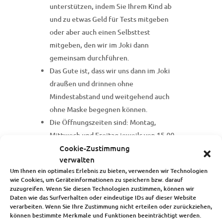
unterstützen, indem Sie Ihrem Kind ab
und zu etwas Geld für Tests mitgeben
oder aber auch einen Selbsttest
mitgeben, den wir im Joki dann
gemeinsam durchführen.
Das Gute ist, dass wir uns dann im Joki
draußen und drinnen ohne
Mindestabstand und weitgehend auch
ohne Maske begegnen können.
Die Öffnungszeiten sind: Montag,
Mittwoch und Freitag jeweils von 15.00-
Cookie-Zustimmung
18.00 Uhr.
verwalten
Alles gilt natürlich nur solange die
Um Ihnen ein optimales Erlebnis zu bieten, verwenden wir Technologien
Inzidenzzahl unter 100 liegt.
wie Cookies, um Geräteinformationen zu speichern bzw. darauf
Diese Regeln gelten für alle Angebote im
zuzugreifen. Wenn Sie diesen Technologien zustimmen, können wir
Daten wie das Surfverhalten oder eindeutige IDs auf dieser Website
Joki-Jugendzentrum.
verarbeiten. Wenn Sie Ihre Zustimmung nicht erteilen oder zurückziehen,
können bestimmte Merkmale und Funktionen beeinträchtigt werden.