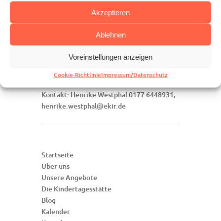
Ansonsten werden wir in den ersten zwei
Akzeptieren
Sommerferienwochen Angebote für Kinder
haben. Details werden wir Ihnen demnächst
Ablehnen
herumschicken.
Wir freuen uns auf ein fröhliches
Voreinstellungen anzeigen
Miteinander im Joki,
Cookie-Richtlinie
Impressum/Datenschutz
herzliche Grüße, Henrike Westphal
Kontakt: Henrike Westphal 0177 6448931,
henrike.westphal@ekir.de
Startseite
Über uns
Unsere Angebote
Die Kindertagesstätte
Blog
Kalender