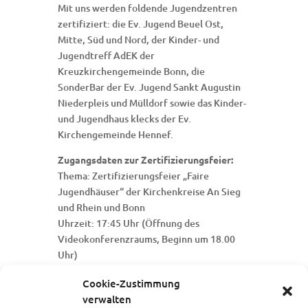
Mit uns werden foldende Jugendzentren
zertifiziert: die Ev. Jugend Beuel Ost,
Mitte, Süd und Nord, der Kinder- und
Jugendtreff AdEK der
Kreuzkirchengemeinde Bonn, die
SonderBar der Ev. Jugend Sankt Augustin
Niederpleis und Mülldorf sowie das Kinder-
und Jugendhaus klecks der Ev.
Kirchengemeinde Hennef.
Zugangsdaten zur Zertifizierungsfeier:
Thema: Zertifizierungsfeier „Faire
Jugendhäuser“ der Kirchenkreise An Sieg
und Rhein und Bonn
Uhrzeit: 17:45 Uhr (Öffnung des
Videokonferenzraums, Beginn um 18.00
Uhr)
Zoom-Link
Cookie-Zustimmung
Meeting-ID: 845 9239 9959
verwalten
Kenncode: 516900