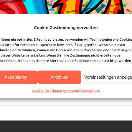
ffiti-Aktion für Jugendliche ab 12 Jahre
Cookie-Zustimmung verwalten
-Jugendzentrum, Bahnhofstraße 63, 53123 Bonn
Ihnen ein optimales Erlebnis zu bieten, verwenden wir Technologien wie Cookies
November von 16.00 bis 22.00 Uhr
Geräteinformationen zu speichern bzw. darauf zuzugreifen. Wenn Sie diesen
hnologien zustimmen, können wir Daten wie das Surfverhalten oder eindeutige 
olltest schon immer mal ein Graffiti malen? Heute bekommst du Anleit
 dieser Website verarbeiten. Wenn Sie Ihre Zustimmung nicht erteilen oder
ückziehen, können bestimmte Merkmale und Funktionen beeinträchtigt werden.
. Du erfährst, wie´s geht.
wir gemeinsam tun? Eine Wand im Joki gestalten!
Akzeptieren
Ablehnen
Voreinstellungen anzeig
nclusive (Materialien, Imbiss, Getränke): 3,00 Euro
et euch bitte an:
Cookie-Richtlinie
Impressum/Datenschutz
ndleiterin Henrike Westphal 0177 6 44 89 31