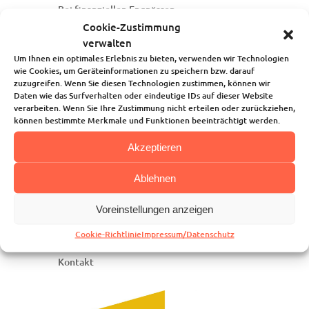
Bei finanziellen Engpässen
sprecht/sprechen Sie uns an. Gerne suchen
Cookie-Zustimmung
wir gemeinsam nach einer Lösung.
verwalten
Um Ihnen ein optimales Erlebnis zu bieten, verwenden wir Technologien
Infos:
wie Cookies, um Geräteinformationen zu speichern bzw. darauf
Werfenweng-Prospekt (pdf)
zuzugreifen. Wenn Sie diesen Technologien zustimmen, können wir
Daten wie das Surfverhalten oder eindeutige IDs auf dieser Website
Anmeldeformular Joki-Jugendfreizeit (pdf)
verarbeiten. Wenn Sie Ihre Zustimmung nicht erteilen oder zurückziehen,
können bestimmte Merkmale und Funktionen beeinträchtigt werden.
Akzeptieren
Startseite
Ablehnen
Über uns
Unsere Angebote
Voreinstellungen anzeigen
Die Kindertagesstätte
Blog
Cookie-Richtlinie
Impressum/Datenschutz
Kalender
Kontakt