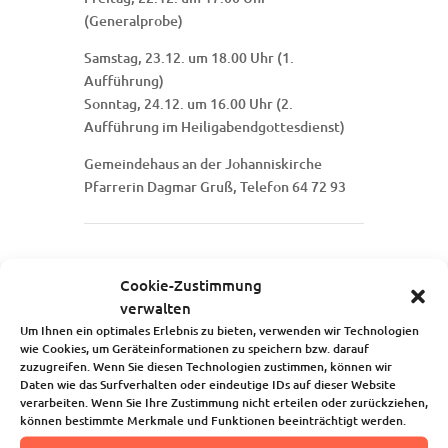
(Generalprobe)
Samstag, 23.12. um 18.00 Uhr (1.
Aufführung)
Sonntag, 24.12. um 16.00 Uhr (2.
Aufführung im Heiligabendgottesdienst)
Gemeindehaus an der Johanniskirche
Pfarrerin Dagmar Gruß, Telefon 64 72 93
Cookie-Zustimmung
Startseite
verwalten
Über uns
Um Ihnen ein optimales Erlebnis zu bieten, verwenden wir Technologien
Unsere Angebote
wie Cookies, um Geräteinformationen zu speichern bzw. darauf
Die Kindertagesstätte
zuzugreifen. Wenn Sie diesen Technologien zustimmen, können wir
Blog
Daten wie das Surfverhalten oder eindeutige IDs auf dieser Website
Kalender
verarbeiten. Wenn Sie Ihre Zustimmung nicht erteilen oder zurückziehen,
können bestimmte Merkmale und Funktionen beeinträchtigt werden.
Kontakt