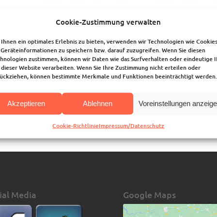
Cookie-Zustimmung verwalten
Ihnen ein optimales Erlebnis zu bieten, verwenden wir Technologien wie Cookies
heißt es vom 20. bis 24. April 2022 immer von 9.00 bis 16.00 
ach raus!
Geräteinformationen zu speichern bzw. darauf zuzugreifen. Wenn Sie diesen
st klar, was gemeint ist, oder? Endlich raus aus Corona, raus in die N
hnologien zustimmen, können wir Daten wie das Surfverhalten oder eindeutige 
 dieser Website verarbeiten. Wenn Sie Ihre Zustimmung nicht erteilen oder
Entdecken von interessanten Sachen, raus, um kreativ sein zu können
ückziehen, können bestimmte Merkmale und Funktionen beeinträchtigt werden.
ngen und haben viel erlebt. Lasst euch überraschen! Wir werden wi
alle vorbereiten.
Akzeptieren
Ablehnen
Voreinstellungen anzeig
r Osterferientage (pdf)
Cookie-Richtlinie
Impressum/Datenschutz
ial Media
Google Maps