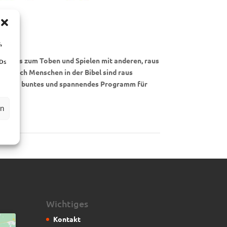
,
Uhr!
atur, raus zum Toben und Spielen mit anderen, raus
IDs
 … auch Menschen in der Bibel sind raus
eder ein buntes und spannendes Programm für
en
Wichtiges
Kontakt