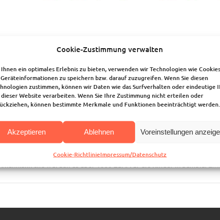
come to Sambia in Africa!
Cookie-Zustimmung verwalten
Osterferientage, die von der Kirchengemeinde Hardtberg und der Ev.
Ihnen ein optimales Erlebnis zu bieten, verwenden wir Technologien wie Cookies
er veranstaltet wurden, waren ein voller Erfolg: 42 Kinder und Jugend
Geräteinformationen zu speichern bzw. darauf zuzugreifen. Wenn Sie diesen
hnologien zustimmen, können wir Daten wie das Surfverhalten oder eindeutige 
haben viel unternommen: Ein Besuch im Kölner Zoo stand auf dem Pro
 dieser Website verarbeiten. Wenn Sie Ihre Zustimmung nicht erteilen oder
meln selbst gemacht und getrommelt, … Vor allem haben wir erfahren, 
ückziehen, können bestimmte Merkmale und Funktionen beeinträchtigt werden.
e von ihnen sind arm und müssen vor der Schule arbeiten gehen, damit
n. Kinder haben dort kaum Zeit zum Lernen und Spielen!
Akzeptieren
Ablehnen
Voreinstellungen anzeig
wollten ihnen helfen und haben Geld für ein Projekt der Kindernothilf
dorf unterwegs und es wurden 695 Euro Spenden gegeben. Zusammen 
Cookie-Richtlinie
Impressum/Datenschutz
Johanniskirche wurden es über 1000 Euro für die Kinder in Sambia. Ei