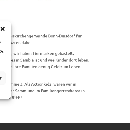
 Johanniskirchengemeinde Bonn-Duisdorf für
,
liche waren dabei.
IDs
gramm, wir haben Tiermasken gebastelt,
wie es in Sambia ist und wie Kinder dort leben.
 sie und ihre Familien genug Geld zum Leben
en
e gesammelt. Als Actionkidz! waren wir in
mit der Sammlung im Familiengottesdienst in
nfach SUPER!