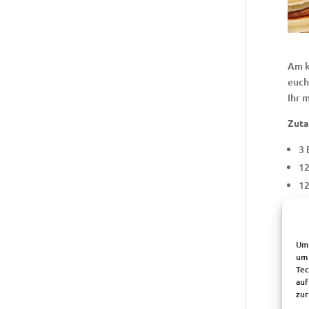
Am k
euch
Ihr 
Zuta
3 
12
12
10
1 
1 
Um 
10
um 
Tec
auf
2 Zu
zur