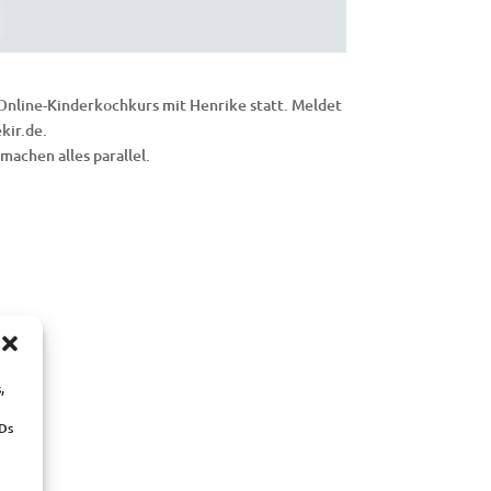
nline-Kinderkochkurs mit Henrike statt. Meldet
kir.de.
machen alles parallel.
,
IDs