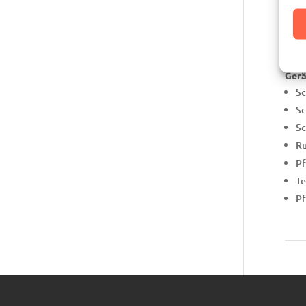
50
50
je
Gerä
Sc
Sc
Sc
Rü
P
Te
P