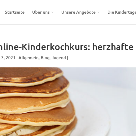
Startseite
Über uns
Unsere Angebote
Die Kindertag
line-Kinderkochkurs: herzhaft
 3, 2021 |
Allgemein
,
Blog
,
Jugend
|