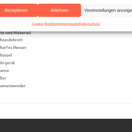
 g Käse (Gouda), Mais, Paprika
Akzeptieren
Ablehnen
Voreinstellungen anzeig
 g Schinken, evtl. schon in kleine Würfel geschnitten
weils 50 g Salami, Oliven … alles, was euch scheckt!
Cookie-Richtlinie
Impressum/Datenschutz
te und Material:
hneidebrett
harfes Messer
hüssel
hrgerät
fanne
ller
fannenwender