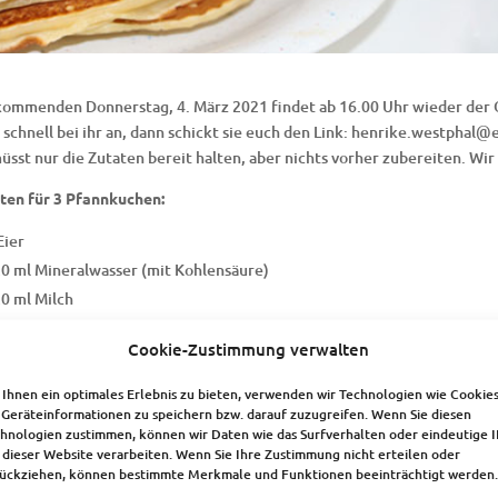
ommenden Donnerstag, 4. März 2021 findet ab 16.00 Uhr wieder der O
 schnell bei ihr an, dann schickt sie euch den Link: henrike.westphal@e
müsst nur die Zutaten bereit halten, aber nichts vorher zubereiten. Wir 
ten für 3 Pfannkuchen:
Eier
0 ml Mineralwasser (mit Kohlensäure)
0 ml Milch
0 g Mehl
Cookie-Zustimmung verwalten
Prise Salz
mittelgroße Zwiebel, fein gewürfelt
Ihnen ein optimales Erlebnis zu bieten, verwenden wir Technologien wie Cookies
 g Butter zum Braten der Zwiebeln
Geräteinformationen zu speichern bzw. darauf zuzugreifen. Wenn Sie diesen
hnologien zustimmen, können wir Daten wie das Surfverhalten oder eindeutige 
 dieser Website verarbeiten. Wenn Sie Ihre Zustimmung nicht erteilen oder
taten je nach Geschmack:
ückziehen, können bestimmte Merkmale und Funktionen beeinträchtigt werden.